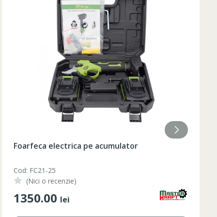
Lumanare aromatizata 9.2x18 cm
Cod: AF-215
(Nici o recenzie)
210.00
lei