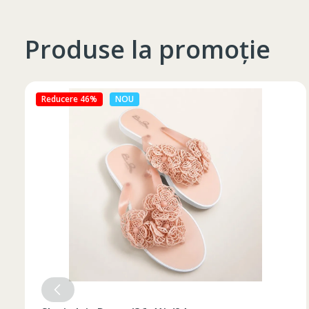
Produse la promoție
Reducere 27%
NOU
Таблица размеров
Marime
Inaltime
XS
42
164-170
44
170-176
S
46
170-176
48
176-182
M
50
176-182