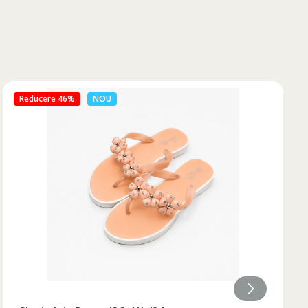
Reducere 50%
NOU
Lungimea piciorului in
ta bazinului
interior
79
79
80
81
82