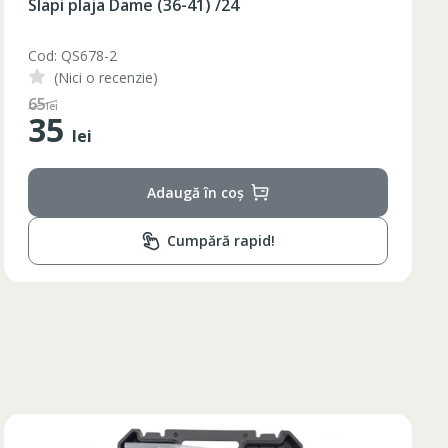
Slapi plaja Dame (36-40) galben /48/8
84
85
Cod: BQ88G
(Nici o recenzie)
84
110
lei
85
55
lei
84
85
Adaugă în coș
84
Cumpără rapid!
84