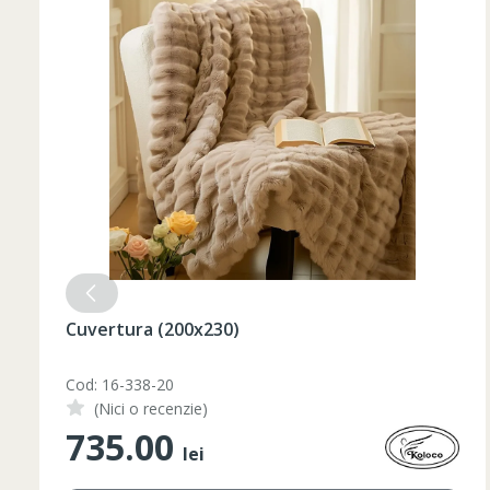
Set pahare vin rosu 6 pcs / 490 ml
Cod: 1210046
(Nici o recenzie)
348.00
lei