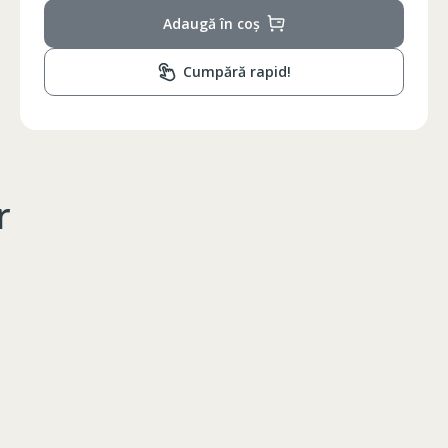
Adaugă în coș
Cumpără rapid!
r