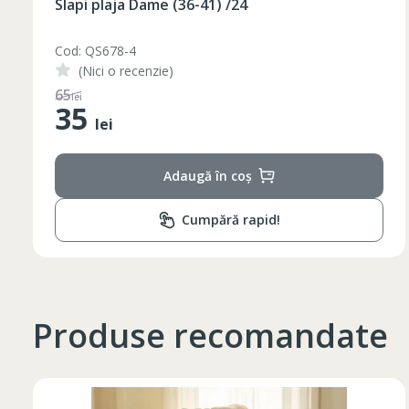
Slapi plaja Dame (36-41) /24
52
182-188
L
54
182-188
Cod: QS678-3
(Nici o recenzie)
56
182-188
48
XL
lei
58
182-188
35
lei
60
182-188
2XL
62
182-188
Adaugă în coș
3XL
64
182-188
Cumpără rapid!
4XL
66
182-188
Produse recomandate