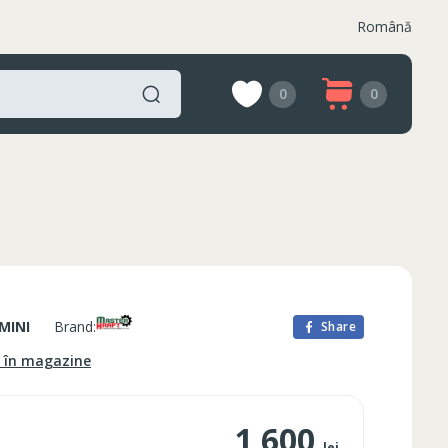
Română
0
0
MINI
Brand:
Share
e în magazine
1 600
lei