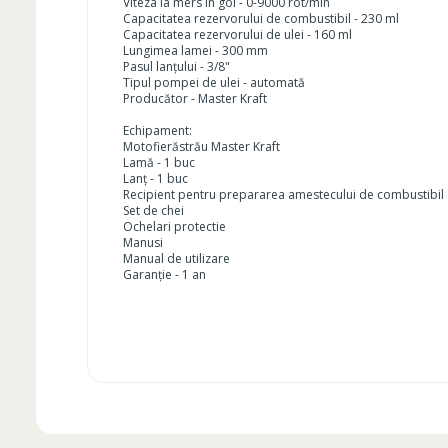
Viteza la mers în gol - 0-9000 rot/min
Capacitatea rezervorului de combustibil - 230 ml
Capacitatea rezervorului de ulei - 160 ml
Lungimea lamei - 300 mm
Pasul lanțului - 3/8"
Tipul pompei de ulei - automată
Producător - Master Kraft
Echipament:
Motofierăstrău Master Kraft
Lamă - 1 buc
Lanț - 1 buc
Recipient pentru prepararea amestecului de combustibil
Set de chei
Ochelari protectie
Manusi
Manual de utilizare
Garanție - 1 an