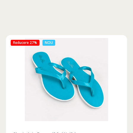
Reducere 46%
NOU
Circumferinta pieptului
Circumferinta taliei
Circumferin
86-96
74-78
89-92
86-90
74-78
89-92
90-94
78-82
93-96
94-98
82-86
97-100
98-102
86-90
101-104