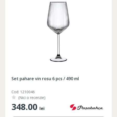
Foarfeca electrica pe acumulator
Cod: FC21-25
(Nici o recenzie)
1350.00
lei