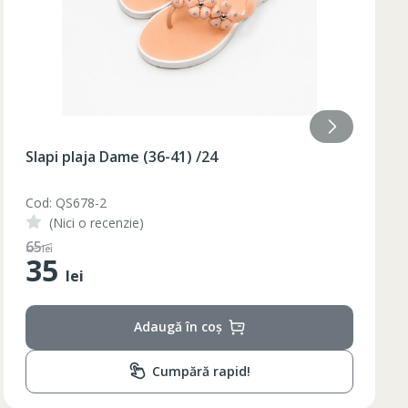
Slapi plaja Dame (36-40) galben /48/8
Cod: BQ88G
(Nici o recenzie)
Lungimea piciorului in
ta bazinului
interior
110
lei
55
79
lei
79
Adaugă în coș
80
81
Cumpără rapid!
82