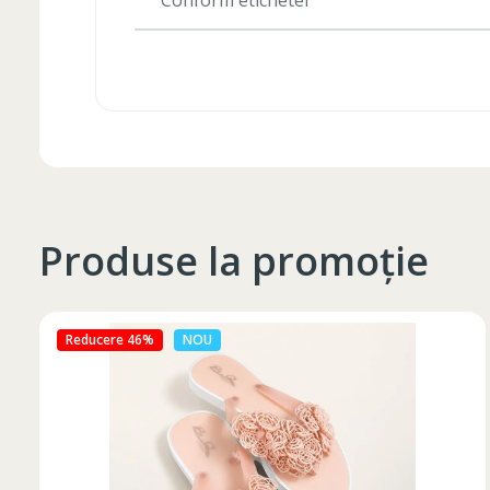
Conform etichetei
Produse la promoție
Reducere 27%
NOU