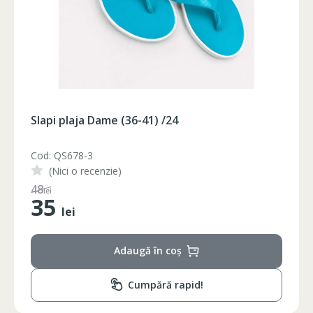
Slapi plaja Dame (36-41) /24
Cod: QS678-2
(Nici o recenzie)
Circumferinta pieptului
Circumferinta taliei
Circumferin
65
lei
35
86-96
74-78
89-92
lei
86-90
74-78
89-92
Adaugă în coș
90-94
78-82
93-96
94-98
82-86
97-100
Cumpără rapid!
98-102
86-90
101-104