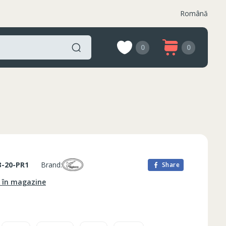
Română
0
0
3-20-PR1
Brand:
Share
e în magazine