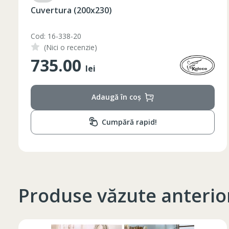
Set pahare vin rosu 6 pcs / 490 ml
Cod: 1210046
(Nici o recenzie)
348.00
lei
Adaugă în coș
Cumpără rapid!
Produse văzute anterio