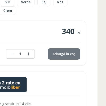
Sur
Verde
Bej
Roz
Crem
340
lei
1
Adaugă în coș
 gratuit in 14 zile