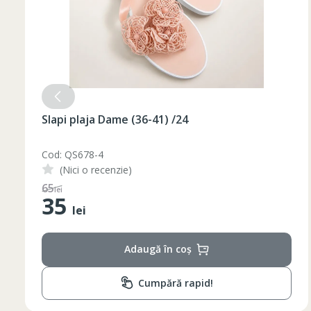
Slapi plaja Dame (36-41) /24
Таблица размеров
Cod: QS678-3
(Nici o recenzie)
Marime
Inaltime
48
lei
35
XS
42
164-170
lei
44
170-176
S
Adaugă în coș
46
170-176
48
176-182
Cumpără rapid!
M
50
176-182