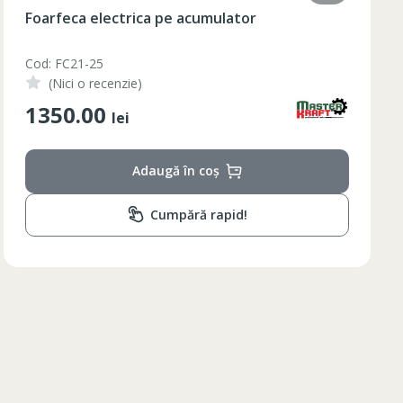
Lumanare aromatizata 9.2x18 cm
Cod: AF-215
(Nici o recenzie)
210.00
lei
Adaugă în coș
Cumpără rapid!