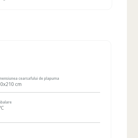
mensiunea cearsafului de plapuma
50x210 cm
balare
VC