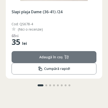
Slapi plaja Dame (36-41) /24
Cod: QS678-3
(Nici o recenzie)
48
lei
35
lei
Adaugă în coș
Cumpără rapid!