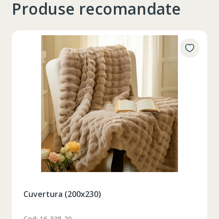
Produse recomandate
Таблица размеров
Set pahare vin rosu 6 pcs / 490 ml
XS
S
M
L
XL
Cod: 1210046