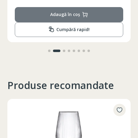
Adaugă în coș
Cumpără rapid!
Produse recomandate
Таблица размеров
XS
S
M
L
XL
2XL
3XL
4XL