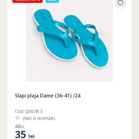
Slapi plaja Dame (36-41) /24
Cod: QS678-3
(Nici o recenzie)
48
lei
35
lei