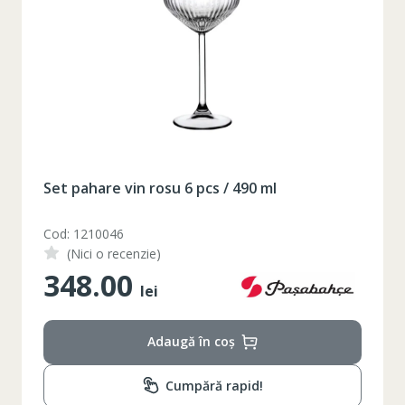
XS
42
Marime
164-170
Inaltime
86-96
Circumferinta pieptului
74-78
Circumferinta taliei
89-92
Circumferinta bazinului
Set pahare vin rosu 6 pcs / 490 ml
Lungimea piciorului in
79
interior
Cod: 1210046
(Nici o recenzie)
348.00
lei
Adaugă în coș
Cumpără rapid!