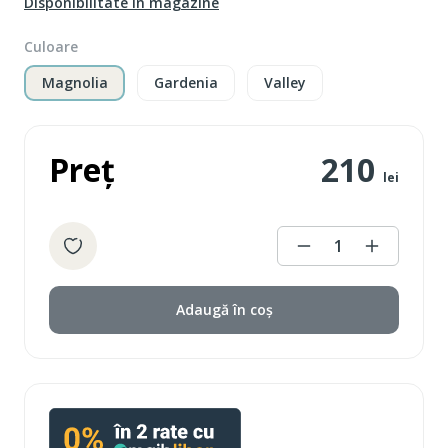
Disponibilitate în magazine
Culoare
Magnolia
Gardenia
Valley
Preț
210
lei
1
Adaugă în coș