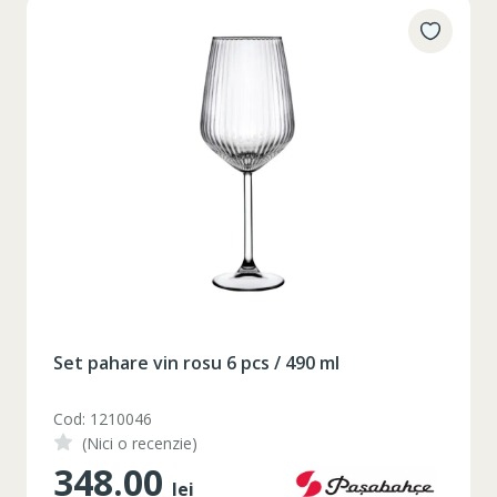
Таблица размеров
XS
S
M
L
XL
2XL
3XL
4XL
XS
42
Marime
Set pahare vin rosu 6 pcs / 490 ml
164-170
Inaltime
Cod: 1210046
86-96
Circumferinta pieptului
(Nici o recenzie)
74-78
Circumferinta taliei
348.00
lei