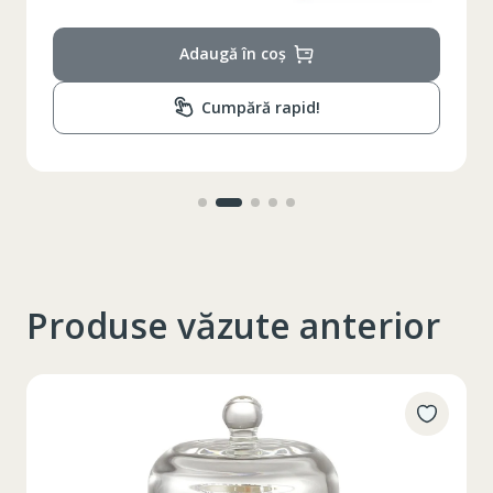
89-92
Circumferinta bazinului
Adaugă în coș
Lungimea piciorului in
79
interior
Cumpără rapid!
Produse văzute anterior