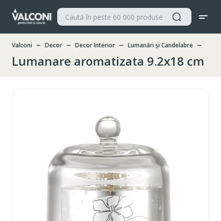
Valconi
Decor
Decor Interior
Lumanări și Candelabre
Luma
Lumanare aromatizata 9.2x18 cm