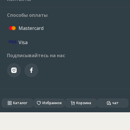
Способы оплаты
Mastercard
Visa
Подписывайтесь на нас
© VALCONI 2023. Все права защищены.
Каталог
Created & Powered by
Избранное
ALSO DEV
Корзина
чат