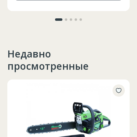
Lungimea piciorului in
79
interior
Недавно
просмотренные