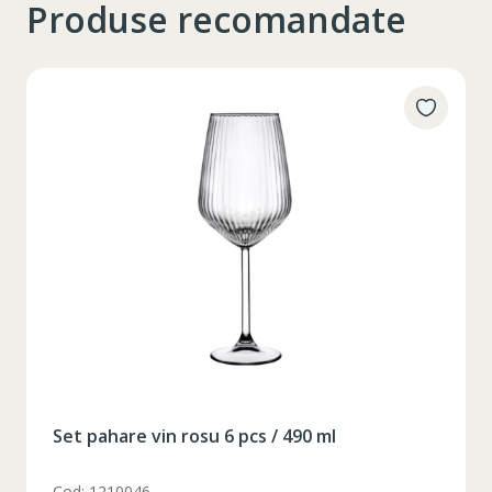
Produse recomandate
Таблица размеров
Set pahare vin rosu 6 pcs / 490 ml
XS
S
M
L
XL
Cod: 1210046