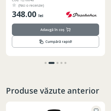
(Nici o recenzie)
348.00
2XL
3XL
4XL
lei
XS
42
Marime
Adaugă în coș
164-170
Inaltime
Cumpără rapid!
86-96
Circumferinta pieptului
74-78
Circumferinta taliei
89-92
Circumferinta bazinului
Lungimea piciorului in
79
interior
Produse văzute anterior