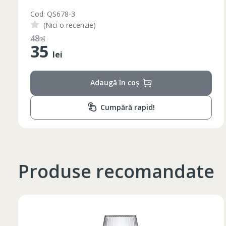
Cod: QS678-3
(Nici o recenzie)
48
lei
35
lei
Adaugă în coș
Таблица размеров
Cumpără rapid!
Marime
Inaltime
XS
42
164-170
Produse recomandate
44
170-176
S
46
170-176
48
176-182
M
50
176-182