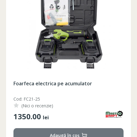
102-106
90-94
105-108
106-110
94-98
109-112
102-106
90-94
105-108
106-110
94-98
109-112
102-106
90-94
105-108
106-110
94-98
109-112
102-106
90-94
105-108
102-106
90-94
105-108
Foarfeca electrica pe acumulator
Cod: FC21-25
(Nici o recenzie)
1350.00
lei
Adaugă în coș