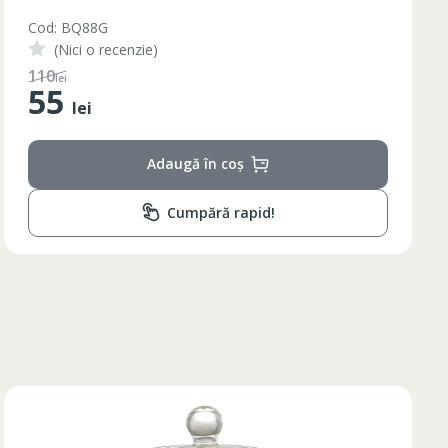
Cod: BQ88G
(Nici o recenzie)
110
lei
55
lei
Adaugă în coș
Cumpără rapid!
Lungimea piciorului in
ta bazinului
interior
79
79
80
81
82