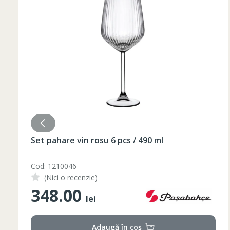
52
182-188
L
54
182-188
56
182-188
XL
58
182-188
60
182-188
2XL
62
182-188
3XL
64
182-188
4XL
66
182-188
Set pahare vin rosu 6 pcs / 490 ml
Cod: 1210046
(Nici o recenzie)
348.00
lei
Adaugă în coș