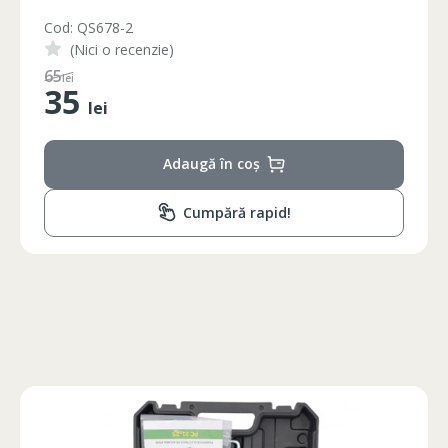
Cod: QS678-2
(Nici o recenzie)
65
lei
35
lei
Adaugă în coș
Cumpără rapid!
Circumferinta pieptului
Circumferinta taliei
Circumferin
86-96
74-78
89-92
86-90
74-78
89-92
90-94
78-82
93-96
94-98
82-86
97-100
98-102
86-90
101-104