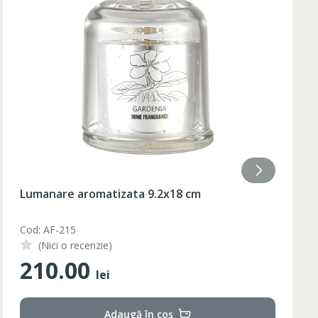
84
85
84
85
84
85
84
84
Lumanare aromatizata 9.2x18 cm
Cod: AF-215
(Nici o recenzie)
210.00
lei
Adaugă în coș