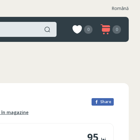
Română
0
0
Share
e în magazine
95
lei