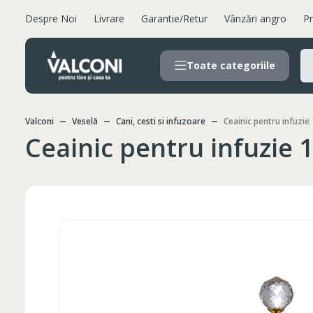
Despre Noi
Livrare
Garantie/Retur
Vânzări angro
Pr
Toate categoriile
Valconi
Veselă
Cani, cesti si infuzoare
Ceainic pentru infuzie
Ceainic pentru infuzie 