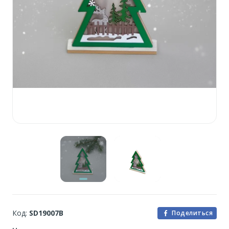
Код:
SD19007B
Поделиться