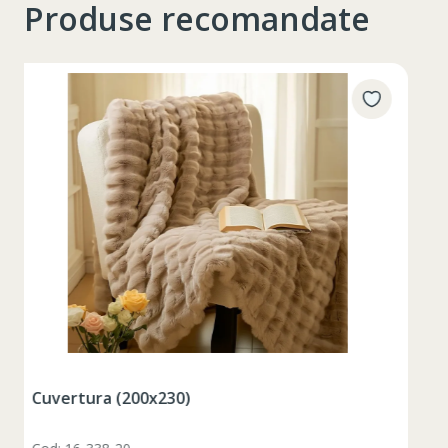
Produse recomandate
Таблица размеров
Set pahare vin rosu 6 pcs / 490 ml
XS
S
M
L
XL