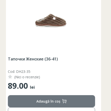
Набор стаканов для виски Elysia 4 шт / 355
мл
Cod: 1119175
(Nici o recenzie)
256.00
lei
Adaugă în coș