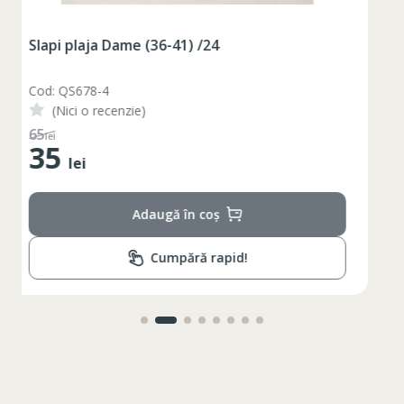
Slapi plaja Dame (36-41) /24
Cod: QS678-3
(Nici o recenzie)
48
lei
35
lei
Adaugă în coș
Cumpără rapid!