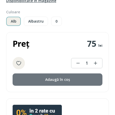
Disponibilitate în magazine
Culoare
Alb
Albastru
0
Preț
75
lei
1
Adaugă în coș