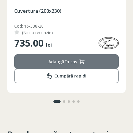
Cuvertura (200x230)
XS
S
M
L
XL
Cod: 16-338-20
2XL
3XL
4XL
(Nici o recenzie)
735.00
XS
42
lei
Marime
164-170
Inaltime
Adaugă în coș
86-96
Circumferinta pieptului
Cumpără rapid!
74-78
Circumferinta taliei
89-92
Circumferinta bazinului
Lungimea piciorului in
79
interior