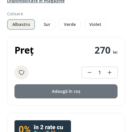
Disponibilitate în magazine
Culoare
Albastru
Sur
Verde
Violet
Preț
270
lei
1
Adaugă în coș