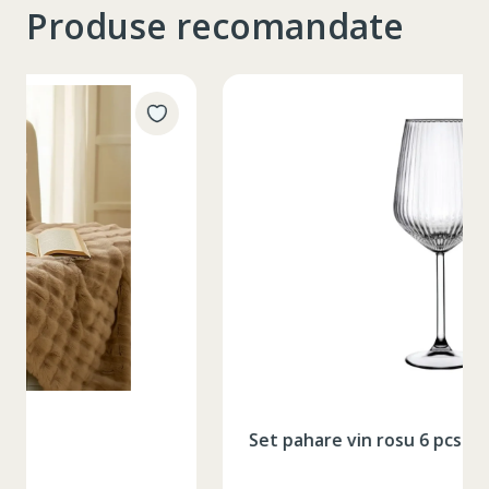
Produse recomandate
Таблица размеров
XS
S
M
L
XL
2XL
3XL
4XL
XS
42
Marime
164-170
Inaltime
Set pahare vin rosu 6 pcs / 490 ml
86-96
Circumferinta pieptului