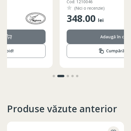
Cod: 1210046
74-78
Circumferinta taliei
(Nici o recenzie)
348.00
89-92
Circumferinta bazinului
lei
Lungimea piciorului in
79
interior
Adaugă în coș
Cumpără rapid!
Produse văzute anterior