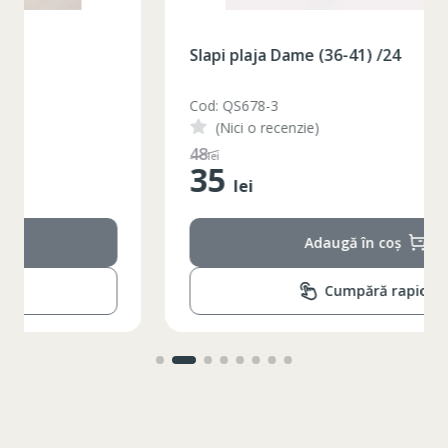
Slapi plaja Dame (36-41) /24
Cod: QS678-3
(Nici o recenzie)
48
lei
35
lei
Adaugă în coș
Cumpără rapid!