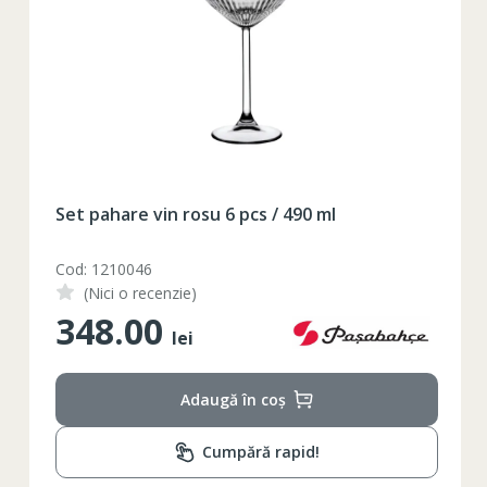
Таблица размеров
XS
S
M
L
XL
2XL
3XL
4XL
Set pahare vin rosu 6 pcs / 490 ml
XS
42
Marime
Cod: 1210046
(Nici o recenzie)
164-170
Inaltime
348.00
lei
86-96
Circumferinta pieptului
74-78
Circumferinta taliei
Adaugă în coș
89-92
Circumferinta bazinului
Cumpără rapid!
Lungimea piciorului in
79