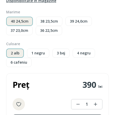
Disponibilitate în magazine
Marime
40 24,5cm
38 23,5cm
39 24,0cm
37 23,0cm
36 22,5cm
Culoare
2 alb
1 negru
3 bej
4 negru
6 cafeniu
Preț
390
lei
1