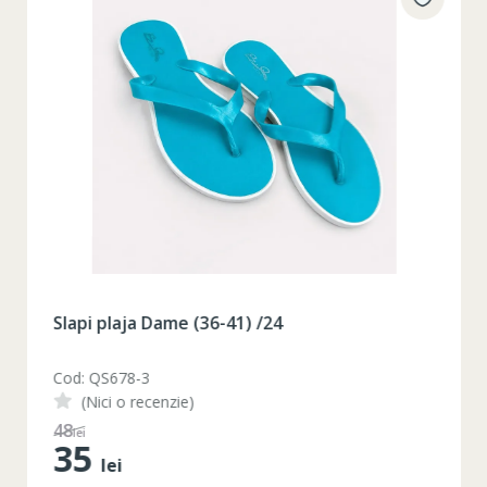
Slapi plaja Dame (36-41) /24
Cod: QS678-3
(Nici o recenzie)
48
lei
35
lei