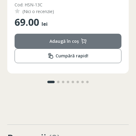
Cod: 251-253UZ
(Nici o recenzie)
255.00
lei
Adaugă în coș
Cumpără rapid!