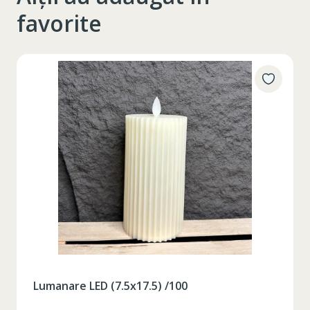
favorite
Женская пижама (мйка+шорты) (S-2XL)