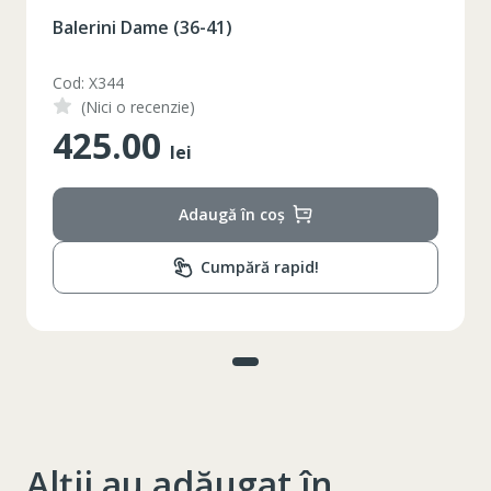
Balerini Dame (36-41)
Cod: X344
(Nici o recenzie)
425.00
lei
Adaugă în coș
Cumpără rapid!
Alții au adăugat în