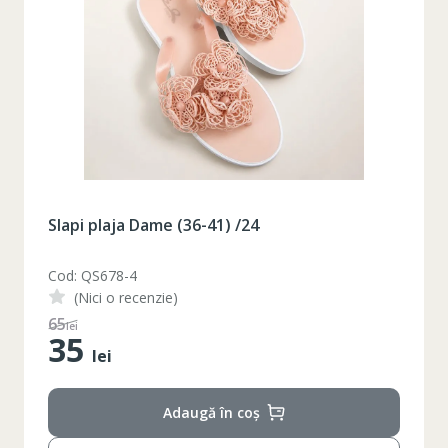
Slapi plaja Dame (36-41) /24
Cod: QS678-3
(Nici o recenzie)
48
lei
35
lei
Adaugă în coș