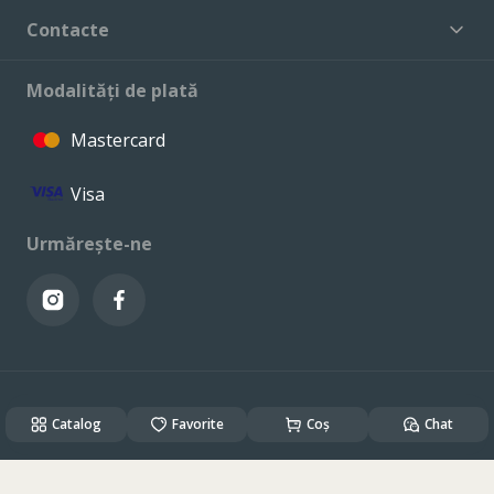
Contacte
Modalități de plată
Mastercard
Visa
Urmărește-ne
© VALCONI 2023. Toate drepturile rezervate.
Catalog
Created & Powered by
Favorite
ALSO DEV
Coș
Chat