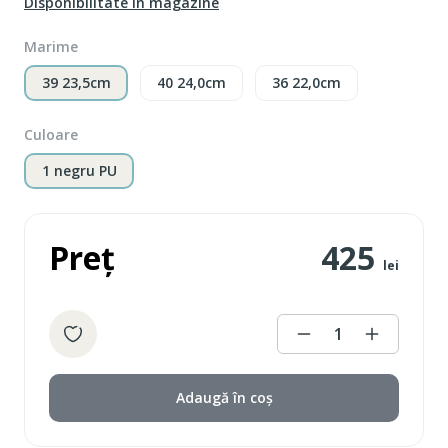
Disponibilitate în magazine
Marime
39 23,5cm
40 24,0cm
36 22,0cm
Culoare
1 negru PU
Preț
425
lei
1
Adaugă în coș