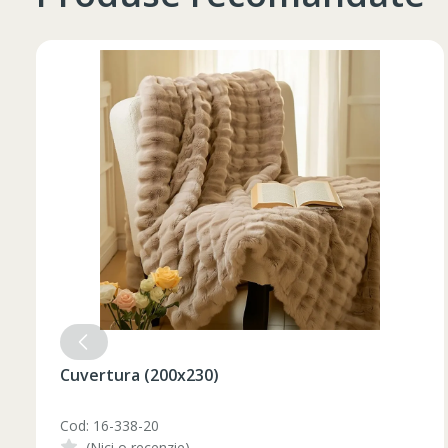
Таблица размеров
Marime
Inaltime
XS
42
164-170
44
170-176
S
46
170-176
Set pahare vin rosu 6 pcs / 490 ml
48
176-182
M
Cod: 1210046
50
176-182
(Nici o recenzie)