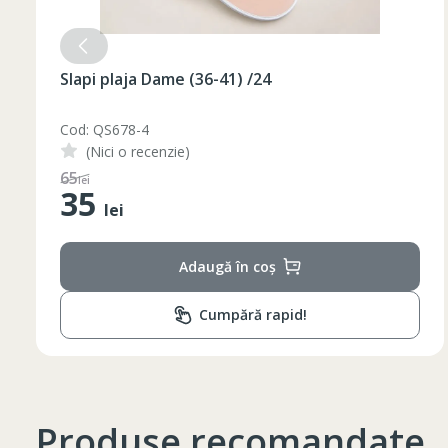
Slapi plaja Dame (36-41) /24
Cod: QS678-3
(Nici o recenzie)
48
lei
35
lei
Adaugă în coș
Cumpără rapid!
Produse recomandate