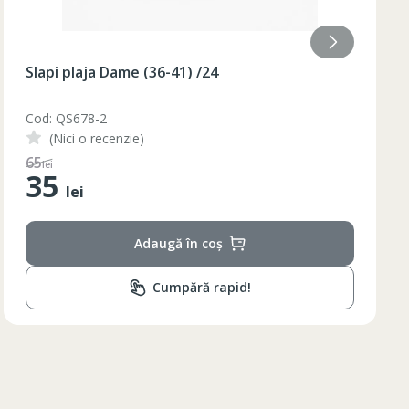
Slapi plaja Dame (36-40) galben /48/8
Cod: BQ88G
(Nici o recenzie)
110
lei
55
lei
Adaugă în coș
Cumpără rapid!