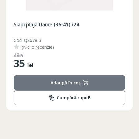
Slapi plaja Dame (36-41) /24
Cod: QS678-2
(Nici o recenzie)
65
lei
35
lei
Adaugă în coș
Cumpără rapid!