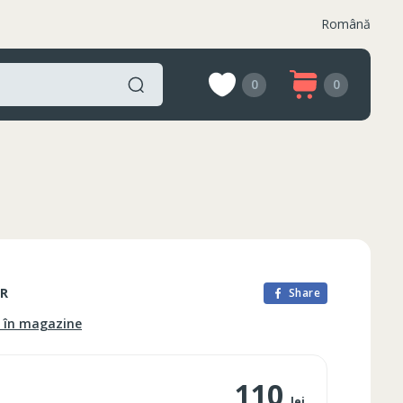
Română
0
0
R
Share
e în magazine
110
lei