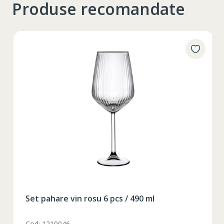
Produse recomandate
Таблица размеров
Set pahare vin rosu 6 pcs / 490 ml
XS
S
M
L
XL
Cod: 1210046