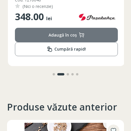
(Nici o recenzie)
348.00
2XL
3XL
4XL
lei
XS
42
Marime
Adaugă în coș
164-170
Inaltime
Cumpără rapid!
86-96
Circumferinta pieptului
74-78
Circumferinta taliei
89-92
Circumferinta bazinului
Lungimea piciorului in
79
interior
Produse văzute anterior