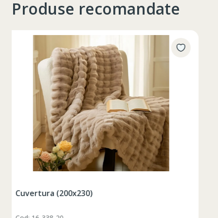
Produse recomandate
Таблица размеров
Set pahare vin rosu 6 pcs / 490 ml
XS
S
M
L
XL
Cod: 1210046