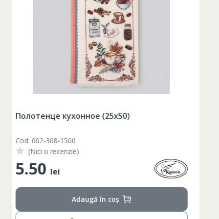
Пижама Женская (44-54)
Cod: 1209-UZP
(Nici o recenzie)
165.00
lei
Adaugă în coș