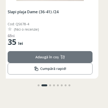
Slapi plaja Dame (36-41) /24
Cod: QS678-3
(Nici o recenzie)
48
lei
35
lei
Adaugă în coș
Cumpără rapid!