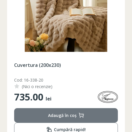
Set pahare vin rosu 6 pcs / 490 ml
Cod: 1210046
(Nici o recenzie)
348.00
lei
Adaugă în coș
Таблица размеров
Cumpără rapid!