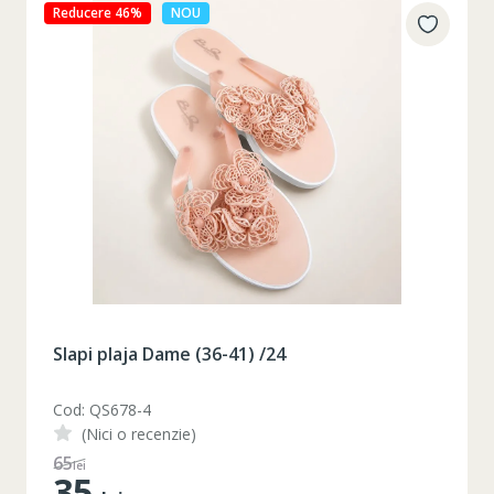
Reducere 27%
NOU
Slapi plaja Dame (36-41) /24
Cod: QS678-3
(Nici o recenzie)
48
lei
35