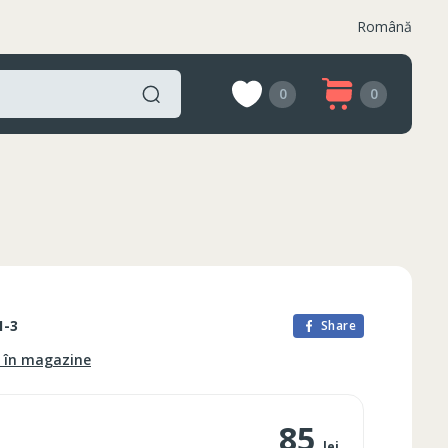
Română
0
0
1-3
Share
e în magazine
85
lei