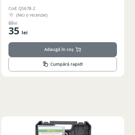
Cod: BQ88G
(Nici o recenzie)
110
lei
55
lei
Adaugă în coș
Cumpără rapid!
Lungimea piciorului in
ta bazinului
interior
79
79
80
81
82