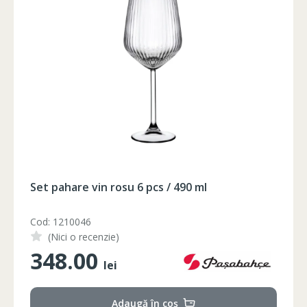
102-106
90-94
105-108
106-110
94-98
109-112
102-106
90-94
105-108
106-110
94-98
109-112
102-106
90-94
105-108
106-110
94-98
109-112
102-106
90-94
105-108
102-106
90-94
105-108
Foarfeca electrica pe acumulator
Cod: FC21-25
(Nici o recenzie)
1350.00
lei
Adaugă în coș