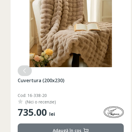
52
182-188
L
54
182-188
56
182-188
XL
58
182-188
60
182-188
2XL
62
182-188
3XL
64
182-188
4XL
66
182-188
Set pahare vin rosu 6 pcs / 490 ml
Cod: 1210046
(Nici o recenzie)
348.00
lei
Adaugă în coș