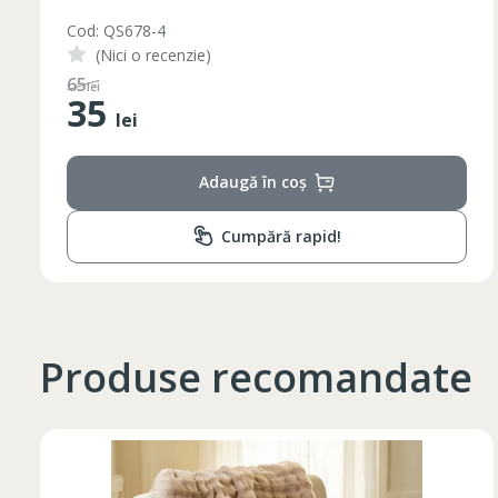
Cod: QS678-3
(Nici o recenzie)
48
lei
35
lei
Adaugă în coș
Таблица размеров
Cumpără rapid!
Marime
Inaltime
XS
42
164-170
Produse recomandate
44
170-176
S
46
170-176
48
176-182
M
50
176-182