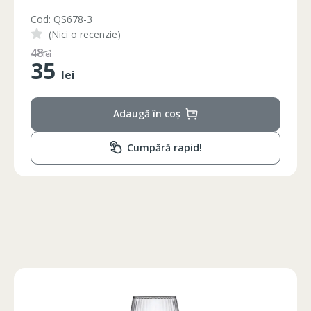
Cod: QS678-2
(Nici o recenzie)
65
lei
35
lei
Adaugă în coș
Cumpără rapid!
Circumferinta pieptului
Circumferinta taliei
Circumferin
86-96
74-78
89-92
86-90
74-78
89-92
90-94
78-82
93-96
94-98
82-86
97-100
98-102
86-90
101-104