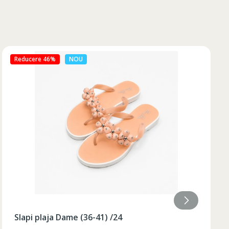
Reducere 50%
NOU
Slapi plaja Dame (36-40) galben /48/8