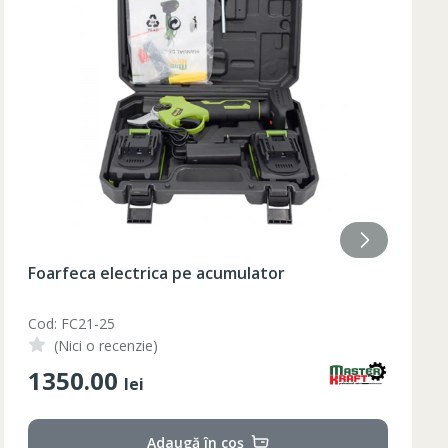
84
85
84
85
84
85
84
84
Lumanare aromatizata 9.2x18 cm
Cod: AF-215
(Nici o recenzie)
210.00
lei
Adaugă în coș