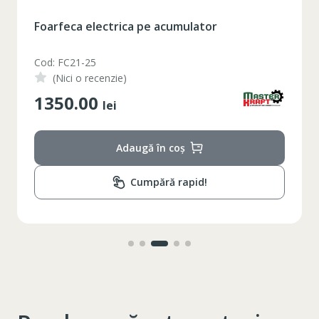
Foarfeca electrica pe acumulator
XS
S
M
L
XL
Cod: FC21-25
2XL
3XL
4XL
(Nici o recenzie)
1350.00
lei
XS
42
Marime
164-170
Inaltime
Adaugă în coș
86-96
Circumferinta pieptului
Cumpără rapid!
74-78
Circumferinta taliei
89-92
Circumferinta bazinului
Lungimea piciorului in
79
interior