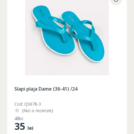
Slapi plaja Dame (36-41) /24
Cod: QS678-3
(Nici o recenzie)
48
lei
35
lei