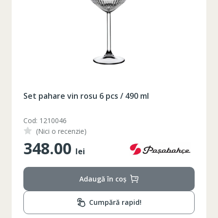
Таблица размеров
XS
S
M
L
XL
2XL
3XL
4XL
Set pahare vin rosu 6 pcs / 490 ml
XS
42
Marime
Cod: 1210046
(Nici o recenzie)
164-170
Inaltime
348.00
lei
86-96
Circumferinta pieptului
74-78
Circumferinta taliei
Adaugă în coș
89-92
Circumferinta bazinului
Cumpără rapid!
Lungimea piciorului in
79