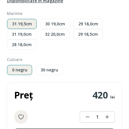
Disponibilitate în magazine
Marime
31 19,5cm
30 19,0cm
29 18,0cm
31 19,0cm
32 20,0cm
29 18,5cm
28 18,0cm
Culoare
0 negru
30 negru
Preț
420
lei
1