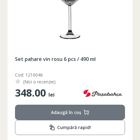
Таблица размеров
XS
S
M
L
XL
2XL
3XL
4XL
Set pahare vin rosu 6 pcs / 490 ml
XS
42
Marime
Cod: 1210046
(Nici o recenzie)
164-170
Inaltime
348.00
lei
86-96
Circumferinta pieptului
74-78
Circumferinta taliei
Adaugă în coș
89-92
Circumferinta bazinului
Cumpără rapid!
Lungimea piciorului in
79