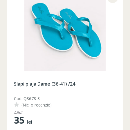
Slapi plaja Dame (36-41) /24
Cod: QS678-3
(Nici o recenzie)
48
lei
35
lei