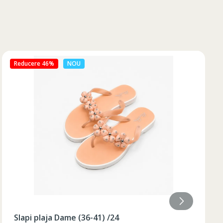
Reducere 50%
NOU
Slapi plaja Dame (36-40) galben /48/8