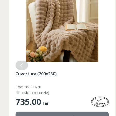
52
182-188
L
54
182-188
56
182-188
XL
58
182-188
60
182-188
2XL
62
182-188
3XL
64
182-188
4XL
66
182-188
Set pahare vin rosu 6 pcs / 490 ml
Cod: 1210046
(Nici o recenzie)
348.00
lei