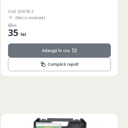
Cod: BQ88G
(Nici o recenzie)
110
lei
55
lei
Adaugă în coș
Cumpără rapid!
Lungimea piciorului in
ta bazinului
interior
79
79
80
81
82