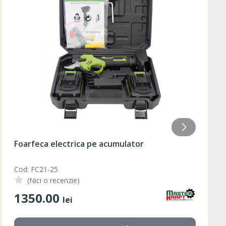
84
85
84
85
84
85
84
84
Lumanare aromatizata 9.2x18 cm
Cod: AF-215
(Nici o recenzie)
210.00
lei