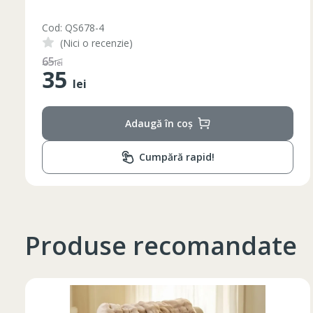
Cod: QS678-3
(Nici o recenzie)
48
lei
35
lei
Adaugă în coș
Таблица размеров
Cumpără rapid!
Marime
Inaltime
XS
42
164-170
44
170-176
Produse recomandate
S
46
170-176
48
176-182
M
50
176-182