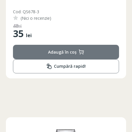
Cod: QS678-2
(Nici o recenzie)
65
lei
35
lei
Adaugă în coș
Cumpără rapid!
Circumferinta pieptului
Circumferinta taliei
Circumferin
86-96
74-78
89-92
86-90
74-78
89-92
90-94
78-82
93-96
94-98
82-86
97-100
98-102
86-90
101-104