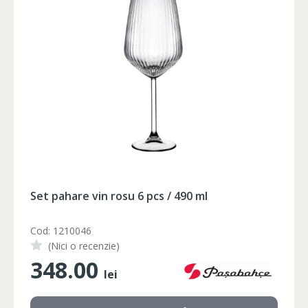
102-106
90-94
105-108
106-110
94-98
109-112
102-106
90-94
105-108
106-110
94-98
109-112
102-106
90-94
105-108
106-110
94-98
109-112
102-106
90-94
105-108
102-106
90-94
105-108
Foarfeca electrica pe acumulator
Cod: FC21-25
(Nici o recenzie)
1350.00
lei