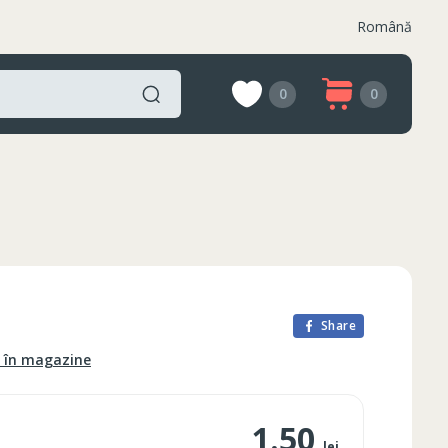
Română
0
0
Share
e în magazine
1.50
lei