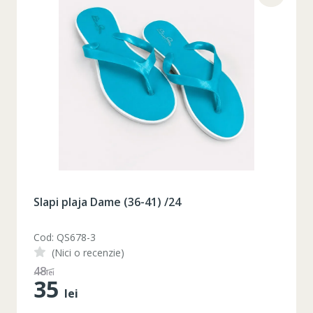
Slapi plaja Dame (36-41) /24
Cod: QS678-3
(Nici o recenzie)
48
lei
35
lei