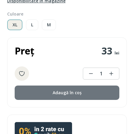
Disponibilitate în magazine
Culoare
XL
L
M
Preț
33
lei
1
Adaugă în coș