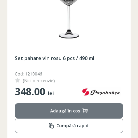
Таблица размеров
XS
S
M
L
XL
2XL
3XL
4XL
Set pahare vin rosu 6 pcs / 490 ml
XS
42
Marime
Cod: 1210046
(Nici o recenzie)
164-170
Inaltime
348.00
lei
86-96
Circumferinta pieptului
74-78
Circumferinta taliei
Adaugă în coș
89-92
Circumferinta bazinului
Cumpără rapid!
Lungimea piciorului in
79