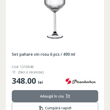
Set pahare vin rosu 6 pcs / 490 ml
Cod: 1210046
(Nici o recenzie)
348.00
lei
Adaugă în coș
Таблица размеров
Cumpără rapid!