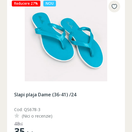
Reducere 27%
NOU
Slapi plaja Dame (36-41) /24
Cod: QS678-3
(Nici o recenzie)
48
lei
35