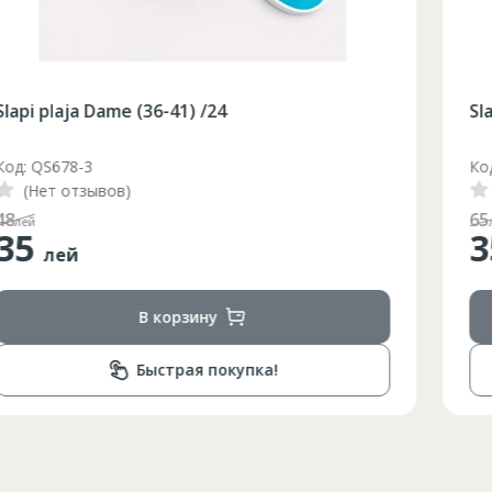
Slapi plaja Dame (36-41) /24
Код: QS678-2
(Нет отзывов)
65
лей
35
лей
Circumferinta pieptului
Circumferinta taliei
Circumferin
В корзину
86-96
74-78
89-92
86-90
74-78
89-92
Быстрая покупка!
90-94
78-82
93-96
94-98
82-86
97-100
98-102
86-90
101-104