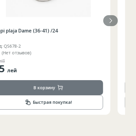
Slapi plaja Dame (36-40) galben /48/8
Код: BQ88G
(Нет отзывов)
110
лей
55
лей
Lungimea piciorului in
ta bazinului
interior
В корзину
79
79
Быстрая покупка!
80
81
82