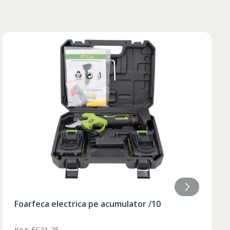
84
85
84
85
84
85
84
84
Ароматическая свеча 9.2x18 см
Код: AF-215