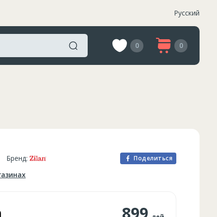
Русский
0
0
Бренд:
Поделиться
газинах
а
899
лей