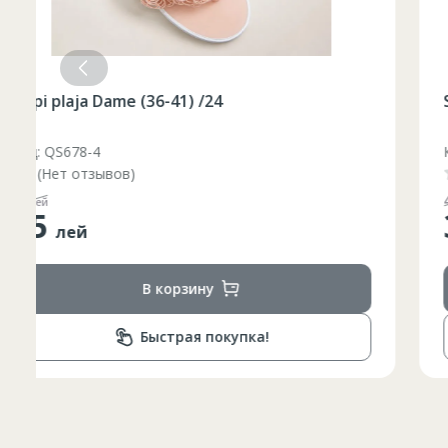
Slapi plaja Dame (36-41) /24
Код: QS678-3
(Нет отзывов)
Таблица размеров
48
лей
35
лей
Marime
Inaltime
В корзину
XS
42
164-170
44
170-176
Быстрая покупка!
S
46
170-176
48
176-182
M
50
176-182