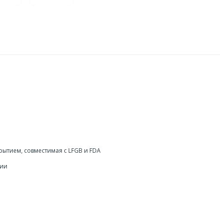
рытием, совместимая с LFGB и FDA
гии