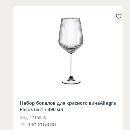
Таблица размеров
XS
S
M
L
XL
2XL
3XL
4XL
XS
42
Marime
Набор бокалов для красного винаAllegra
164-170
Inaltime
Focus 6шт / 490 мл
Код: 1210046
86-96
Circumferinta pieptului
(Нет отзывов)