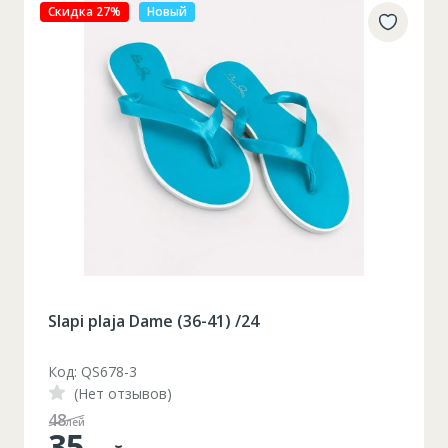
Скидка 27%
Новый
Slapi plaja Dame (36-41) /24
Код: QS678-3
(Нет отзывов)
48
лей
35