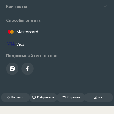
Контакты
Способы оплаты
Mastercard
Visa
Подписывайтесь на нас
© VALCONI 2023. Все права защищены.
Каталог
Created & Powered by
Избранное
ALSO DEV
Корзина
чат