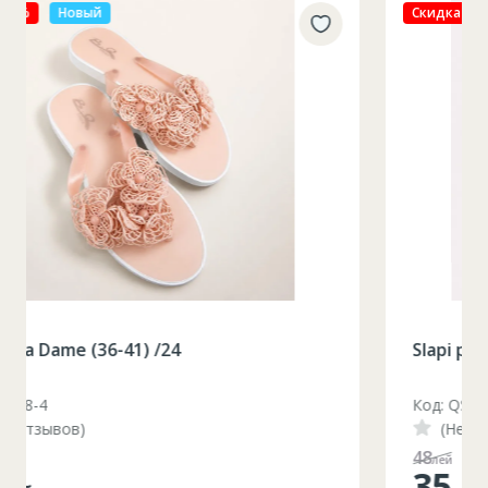
Скидка 27%
Новый
Slapi plaja Dame (36-41) /24
Код: QS678-3
(Нет отзывов)
48
лей
35