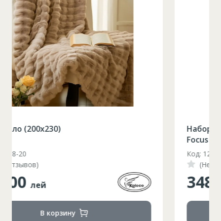
Набор бокалов для красного винаAllegra
Focus 6шт / 490 мл
Код: 1210046
(Нет отзывов)
348.00
лей
В корзину