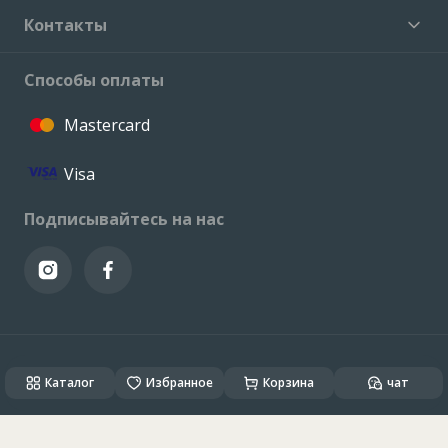
Контакты
Способы оплаты
Mastercard
Visa
Подписывайтесь на нас
© VALCONI 2023. Все права защищены.
Каталог
Created & Powered by
Избранное
ALSO DEV
Корзина
чат