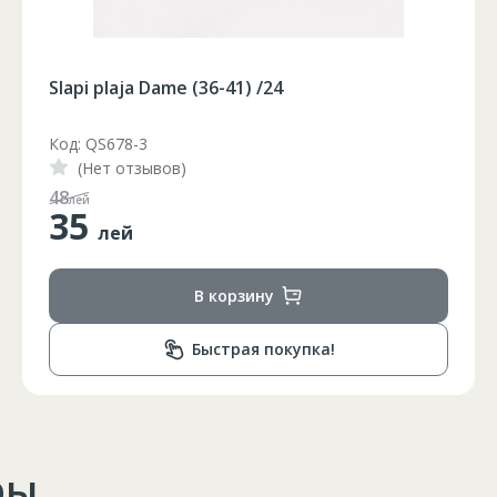
Slapi plaja Dame (36-41) /24
Код: QS678-2
(Нет отзывов)
65
лей
35
лей
В корзину
Быстрая покупка!
ры