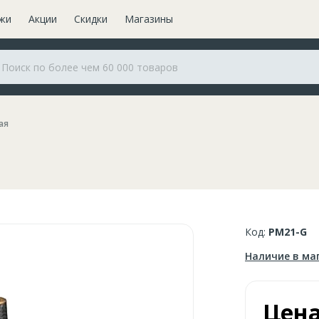
жи
Акции
Скидки
Магазины
ая
Код:
PM21-G
Наличие в ма
Цен