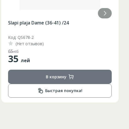
Slapi plaja Dame (36-40) galben /48/8
Код: BQ88G
(Нет отзывов)
110
лей
55
лей
В корзину
Быстрая покупка!