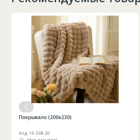
Таблица размеров
Marime
Inaltime
XS
42
164-170
44
170-176
S
46
170-176
Набор бокалов для красного винаAllegra
Focus 6шт / 490 мл
48
176-182
M
Код: 1210046
50
176-182
(Нет отзывов)