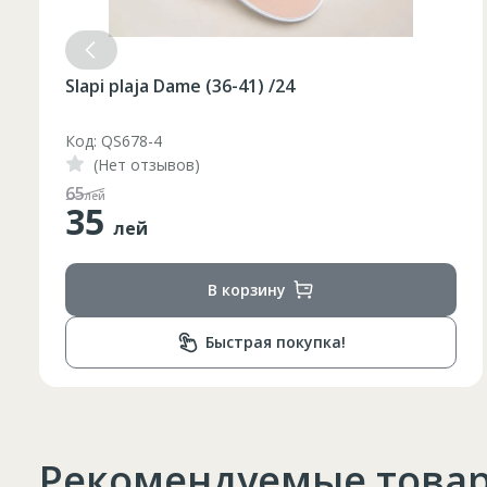
Slapi plaja Dame (36-41) /24
Код: QS678-3
(Нет отзывов)
48
лей
35
лей
В корзину
Быстрая покупка!
Рекомендуемые това