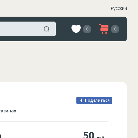
Русский
0
0
Поделиться
газинах
а
50
лей