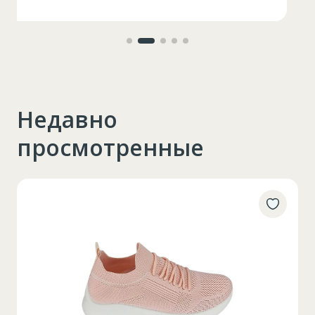
Lungimea piciorului in
79
interior
Недавно
просмотренные