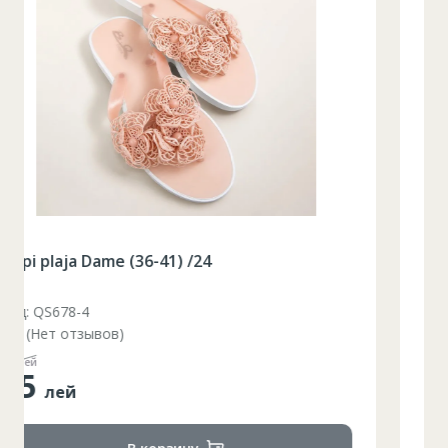
Slapi plaja Dame (36-41) /24
Код: QS678-3
(Нет отзывов)
48
лей
35
лей