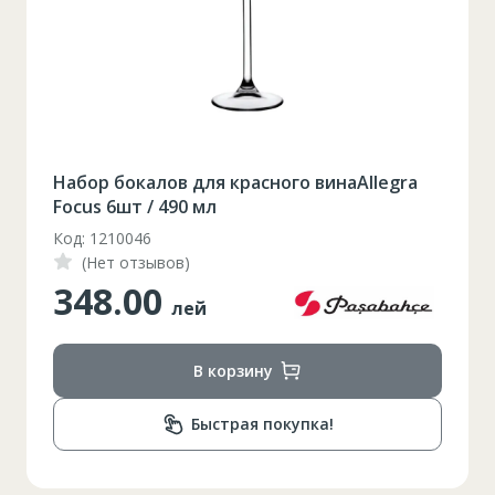
Таблица размеров
XS
S
M
L
XL
Набор бокалов для красного винаAllegra
2XL
3XL
4XL
Focus 6шт / 490 мл
Код: 1210046
XS
42
Marime
(Нет отзывов)
348.00
164-170
Inaltime
лей
86-96
Circumferinta pieptului
В корзину
74-78
Circumferinta taliei
Быстрая покупка!
89-92
Circumferinta bazinului
Lungimea piciorului in