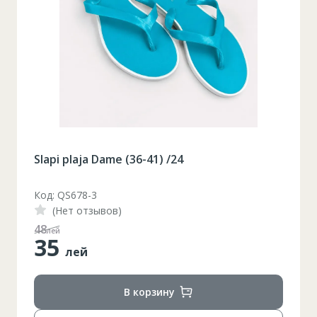
Slapi plaja Dame (36-41) /24
Код: QS678-3
(Нет отзывов)
48
лей
35
лей
В корзину