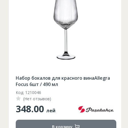
Таблица размеров
XS
S
M
L
XL
2XL
3XL
4XL
Набор бокалов для красного винаAllegra
XS
42
Marime
Focus 6шт / 490 мл
Код: 1210046
164-170
Inaltime
(Нет отзывов)
348.00
86-96
Circumferinta pieptului
лей
74-78
Circumferinta taliei
В корзину