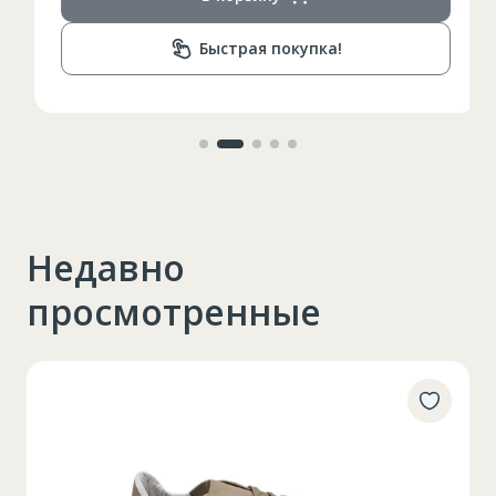
89-92
Circumferinta bazinului
Быстрая покупка!
Lungimea piciorului in
79
interior
Недавно
просмотренные