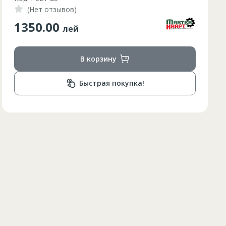
(Нет отзывов)
84
210.00
85
лей
84
В корзину
85
84
Быстрая покупка!
85
84
84