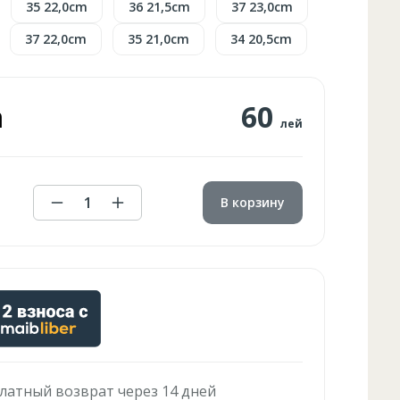
35 22,0cm
36 21,5cm
37 23,0cm
37 22,0cm
35 21,0cm
34 20,5cm
а
60
лей
1
В корзину
латный возврат через 14 дней