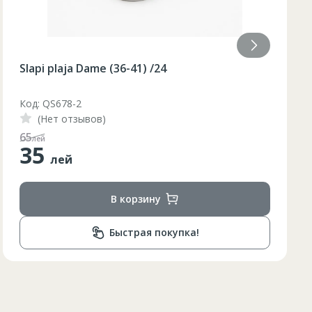
Slapi plaja Dame (36-40) galben /48/8
Код: BQ88G
(Нет отзывов)
110
лей
55
лей
В корзину
Быстрая покупка!