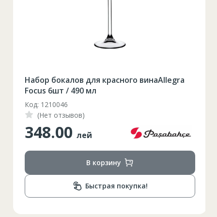
Таблица размеров
XS
S
M
L
XL
Набор бокалов для красного винаAllegra
2XL
3XL
4XL
Focus 6шт / 490 мл
Код: 1210046
XS
42
Marime
(Нет отзывов)
348.00
164-170
Inaltime
лей
86-96
Circumferinta pieptului
В корзину
74-78
Circumferinta taliei
Быстрая покупка!
89-92
Circumferinta bazinului
Lungimea piciorului in