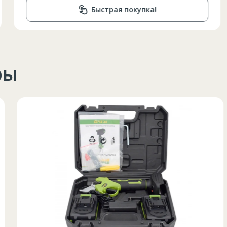
Быстрая покупка!
ры
Circumferinta pieptului
Circumferinta taliei
Circumferin
86-96
74-78
89-92
86-90
74-78
89-92
90-94
78-82
93-96
94-98
82-86
97-100
98-102
86-90
101-104