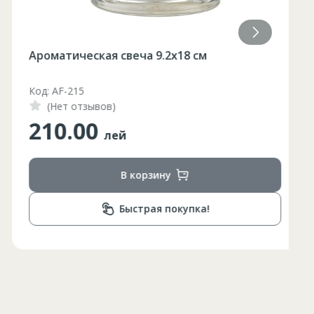
84
85
Ароматическая свеча 9.2x18 см
84
85
Код: AF-215
(Нет отзывов)
84
210.00
85
лей
84
В корзину
84
Быстрая покупка!