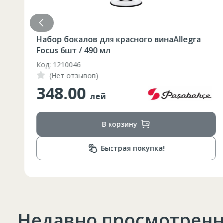
52
182-188
L
54
182-188
Набор бокалов для красного винаAllegra
56
182-188
Focus 6шт / 490 мл
XL
58
182-188
Код: 1210046
(Нет отзывов)
60
182-188
2XL
348.00
62
182-188
лей
3XL
64
182-188
В корзину
4XL
66
182-188
Быстрая покупка!
Недавно просмотрен