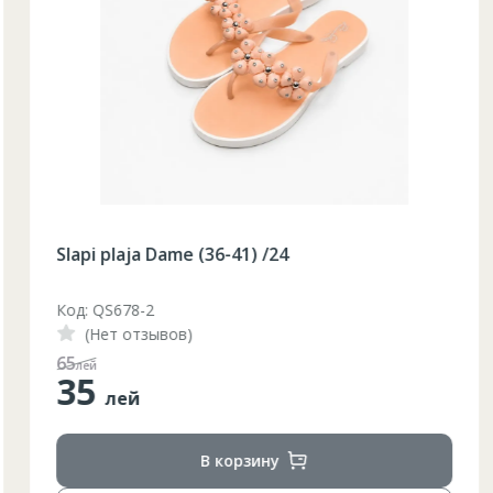
Slapi plaja Dame (36-41) /24
Код: QS678-2
(Нет отзывов)
65
лей
35
лей
В корзину