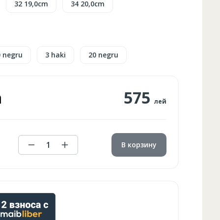
32 19,0cm
34 20,0cm
0 negru
3 haki
20 negru
а
575
лей
1
В корзину