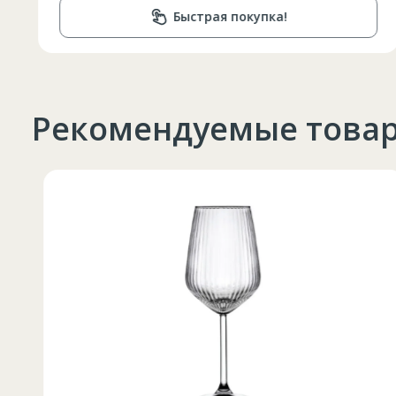
Быстрая покупка!
Рекомендуемые това
Таблица размеров
Marime
Inaltime
XS
42
164-170
44
170-176
S
46
170-176
48
176-182
M
50
176-182