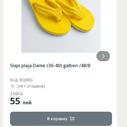
Slapi plaja Dame (36-40) galben /48/8
Код: BQ88G
(Нет отзывов)
110
лей
55
лей
В корзину