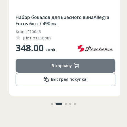
86-96
Circumferinta pieptului
Набор бокалов для красного винаAllegra
Focus 6шт / 490 мл
74-78
Circumferinta taliei
Код: 1210046
89-92
Circumferinta bazinului
(Нет отзывов)
348.00
Lungimea piciorului in
лей
79
interior
В корзину
Быстрая покупка!