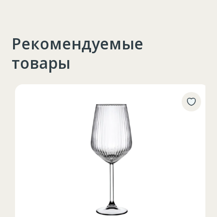
Рекомендуемые
товары
Таблица размеров
XS
S
M
L
XL
2XL
3XL
4XL
XS
42
Marime
164-170
Inaltime