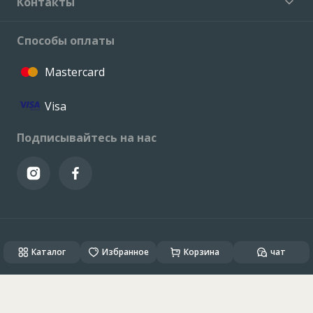
Контакты
Способы оплаты
Mastercard
Visa
Подписывайтесь на нас
© VALCONI 2023. Все права защищены.
Каталог
Created & Powered by
Избранное
ALSO DEV
Корзина
чат