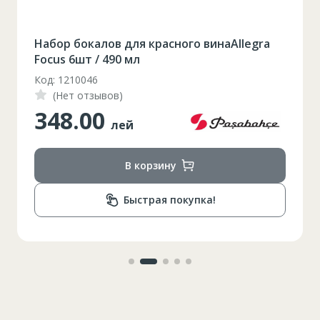
86-96
Circumferinta pieptului
Набор бокалов для красного винаAllegra
Focus 6шт / 490 мл
74-78
Circumferinta taliei
Код: 1210046
89-92
Circumferinta bazinului
(Нет отзывов)
348.00
Lungimea piciorului in
лей
79
interior
В корзину
Быстрая покупка!