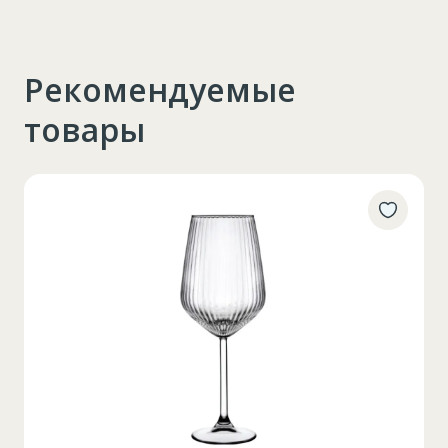
Рекомендуемые
товары
Таблица размеров
XS
S
M
L
XL
2XL
3XL
4XL
XS
42
Marime
164-170
Inaltime