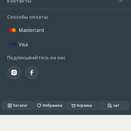
Контакты
Способы оплаты
Mastercard
Visa
Подписывайтесь на нас
© VALCONI 2023. Все права защищены.
Каталог
Created & Powered by
Избранное
ALSO DEV
Корзина
чат