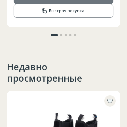
89-92
Circumferinta bazinului
Быстрая покупка!
Lungimea piciorului in
79
interior
Недавно
просмотренные