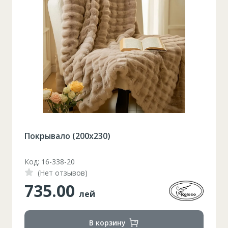
Таблица размеров
XS
S
M
L
XL
2XL
3XL
4XL
Покрывало (200х230)
XS
42
Marime
Код: 16-338-20
164-170
Inaltime
(Нет отзывов)
735.00
86-96
Circumferinta pieptului
лей
74-78
Circumferinta taliei
В корзину