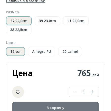
Наличие в магазинах
Размер
37 22,0cm
39 23,0cm
41 24,0cm
38 22,5cm
Цвет
19 sur
A negru PU
20 camel
Цена
765
лей
1
В корзину