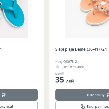
Slapi plaja Dame (36-41) /24
Код: QS678-2
(Нет отзывов)
65
лей
35
лей
В корзину
Быстрая покупка!