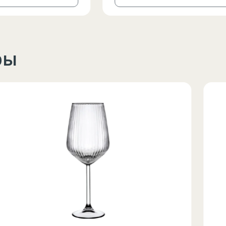
ры
Circumferinta pieptului
Circumferinta taliei
Circumferin
86-96
74-78
89-92
86-90
74-78
89-92
90-94
78-82
93-96
94-98
82-86
97-100
98-102
86-90
101-104