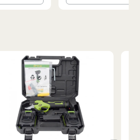
Lungimea piciorului in
ta bazinului
interior
79
79
80
81
82