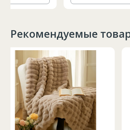
Рекомендуемые това
Таблица размеров
Marime
Inaltime
XS
42
164-170
44
170-176
S
46
170-176
48
176-182
M
50
176-182