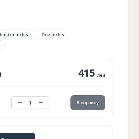
bastru inchis
Roz inchis
а
415
лей
1
В корзину