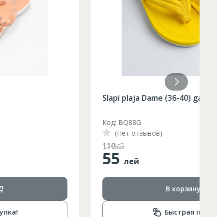
Slapi plaja Dame (36-40) galben /48/8
Код: BQ88G
(Нет отзывов)
110
лей
55
лей
В корзину
Быстрая покупка!