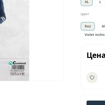
XL
L
Цвет
Roz
Al
Violet inchis
Цен