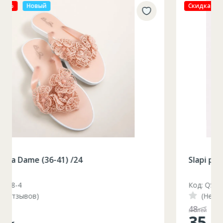
Скидка 27%
Новый
Slapi plaja Dame (36-41) /24
Код: QS678-3
(Нет отзывов)
48
лей
35