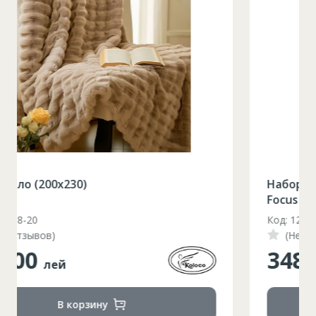
Набор бокалов для красного винаAllegra
Focus 6шт / 490 мл
Код: 1210046
(Нет отзывов)
348.00
лей
В корзину