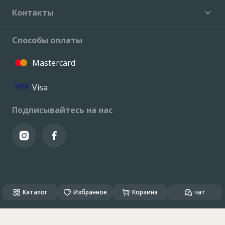
Контакты
Способы оплаты
Mastercard
Visa
Подписывайтесь на нас
© VALCONI 2023. Все права защищены.
Каталог
Created & Powered by
Избранное
ALSO DEV
Корзина
чат