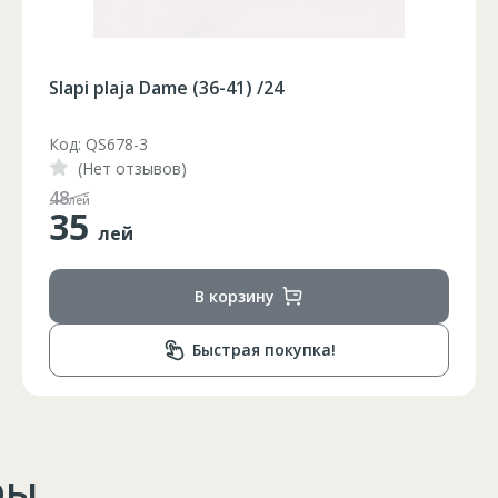
Slapi plaja Dame (36-41) /24
Код: QS678-2
(Нет отзывов)
65
лей
35
лей
В корзину
Быстрая покупка!
ры