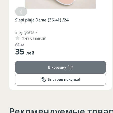
Slapi plaja Dame (36-41) /24
Код: QS678-3
(Нет отзывов)
48
лей
35
лей
В корзину
Быстрая покупка!
Рекомендуемые това