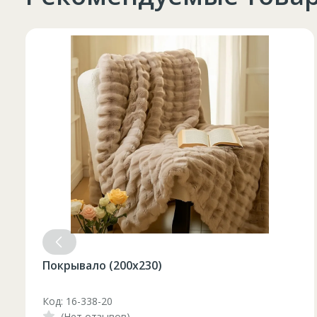
Таблица размеров
Marime
Inaltime
XS
42
164-170
44
170-176
S
46
170-176
Набор бокалов для красного винаAllegra
Focus 6шт / 490 мл
48
176-182
M
Код: 1210046
50
176-182
(Нет отзывов)