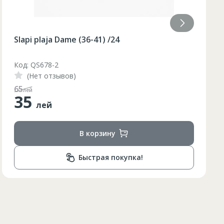
Slapi plaja Dame (36-40) galben /48/8
Код: BQ88G
(Нет отзывов)
110
лей
55
лей
В корзину
Быстрая покупка!