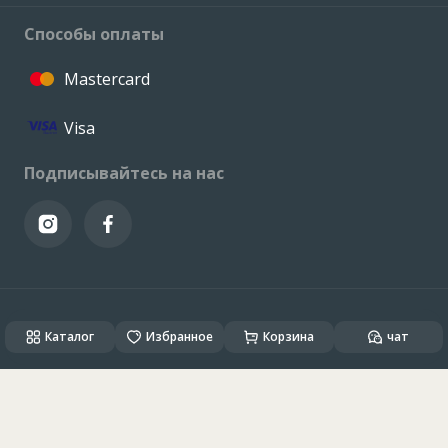
Способы оплаты
Mastercard
Visa
Подписывайтесь на нас
© VALCONI 2023. Все права защищены.
Каталог
Created & Powered by
Избранное
ALSO DEV
Корзина
чат