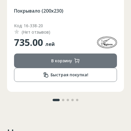
Набор бокалов для красного винаAllegra
Focus 6шт / 490 мл
XS
S
M
L
XL
Код: 1210046
(Нет отзывов)
2XL
3XL
4XL
348.00
лей
XS
42
Marime
В корзину
164-170
Inaltime
86-96
Circumferinta pieptului
Быстрая покупка!
74-78
Circumferinta taliei
89-92
Circumferinta bazinului
Lungimea piciorului in
79
interior