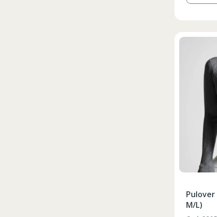
Pulover
M/L)