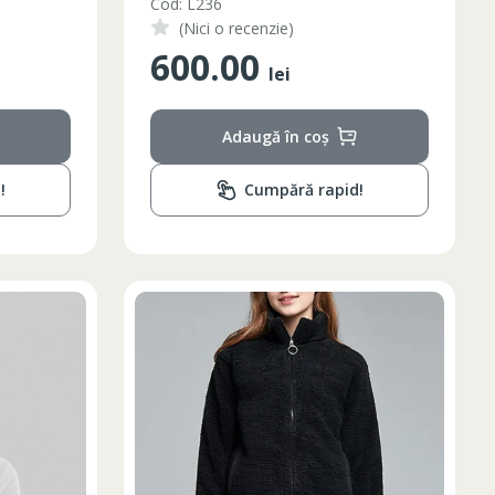
Cod: L236
(Nici o recenzie)
600.00
lei
Adaugă în coș
!
Cumpără rapid!