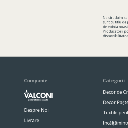
Ne straduim sa 
sunt cu titlu d
de vointa noast
Producatorii pot
disponibilitatea
Companie
Categorii
Decor de Cr
Decor Pașt
Despre Noi
Textile pen
Livrare
Incălțămint