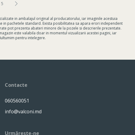
5
lizate in ambalajul original al producatorului, iar imaginile acestuia
use in pachetele standard. Exista posibilitatea sa apara erori independent
rate pot prezenta abateri minore de la pozele si descrierile prezentate.
magazin este valabila doar in momentul vizualizarii acestei pagini, iar
 Multumim pentru intelegere.
Contacte
060560051
info@valconi.md
Urmărește-ne