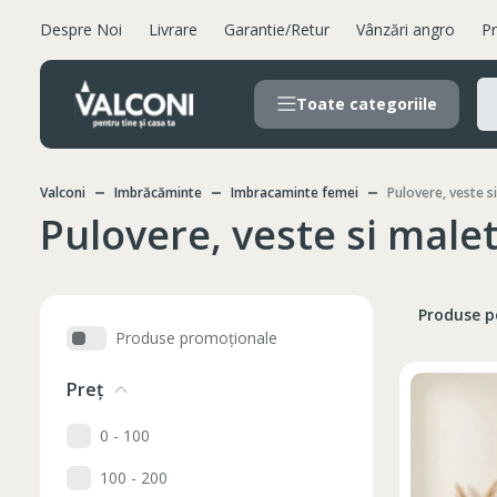
Despre Noi
Livrare
Garantie/Retur
Vânzări angro
Pr
Toate categoriile
Valconi
Imbrăcăminte
Imbracaminte femei
Pulovere, veste s
Pulovere, veste si male
Produse p
Produse promoționale
Preț
0 - 100
100 - 200