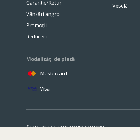
Garantie/Retur
Veselă
Vânzări angro
Promoții
Reduceri
Modalități de plată
Mastercard
Visa
© VALCONI 2026. Toate drepturile rezervate.