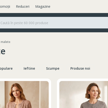
omoții
Reduceri
Magazine
i malete
te
opulare
Ieftine
Scumpe
Produse noi