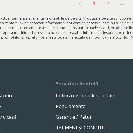
1
2
...
actualizam in permanenta informatiile de pe site. Produsele pe site sunt comercia
e prezentare, avind caracter informativ si pot contine accesorii care nu sunt incl
ra, dar noi corectam aceste date in mod constant. In unele cazuri, produsele liv
 opera modificari fara sa fim avizati in prealabil. Informatia despre stocul din 
 promotiilor si a preturilor afisate poate fi afectata de modificarile stocurilor.
Serviciul clientelă
ăciun
Politica de confidențialitate
e
Regulamente
tru casă
Garantie / Retur
e
TERMENI ȘI CONDIȚII