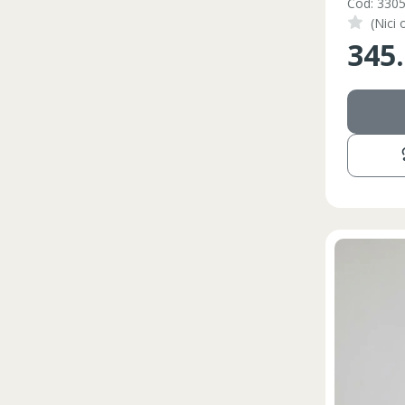
Cod: 330
(Nici 
345