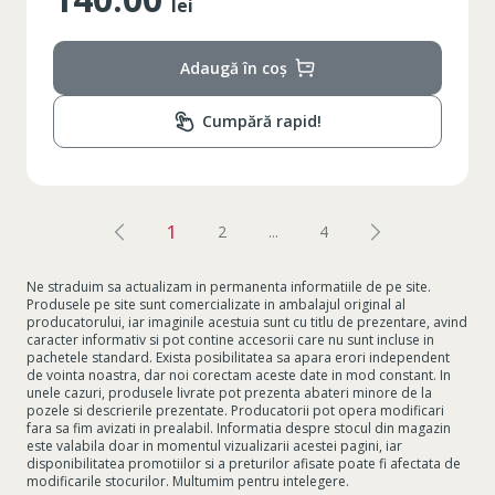
lei
Adaugă în coș
Cumpără rapid!
1
2
...
4
Ne straduim sa actualizam in permanenta informatiile de pe site.
Produsele pe site sunt comercializate in ambalajul original al
producatorului, iar imaginile acestuia sunt cu titlu de prezentare, avind
caracter informativ si pot contine accesorii care nu sunt incluse in
pachetele standard. Exista posibilitatea sa apara erori independent
de vointa noastra, dar noi corectam aceste date in mod constant. In
unele cazuri, produsele livrate pot prezenta abateri minore de la
pozele si descrierile prezentate. Producatorii pot opera modificari
fara sa fim avizati in prealabil. Informatia despre stocul din magazin
este valabila doar in momentul vizualizarii acestei pagini, iar
disponibilitatea promotiilor si a preturilor afisate poate fi afectata de
modificarile stocurilor. Multumim pentru intelegere.