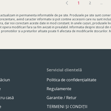
1
2
...
actualizam in permanenta informatiile de pe site. Produsele pe site sunt comercia
e prezentare, avind caracter informativ si pot contine accesorii care nu sunt incl
ra, dar noi corectam aceste date in mod constant. In unele cazuri, produsele liv
 opera modificari fara sa fim avizati in prealabil. Informatia despre stocul din 
 promotiilor si a preturilor afisate poate fi afectata de modificarile stocurilor.
Serviciul clientelă
ăciun
Politica de confidențialitate
e
Regulamente
tru casă
Garantie / Retur
e
TERMENI ȘI CONDIȚII