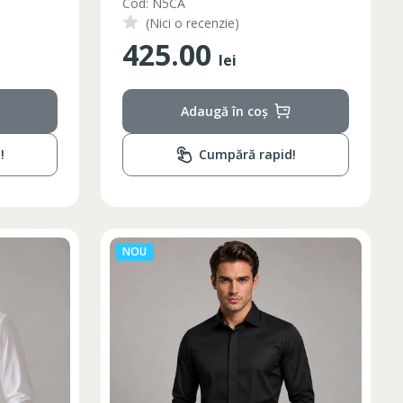
Cod: N5CA
(Nici o recenzie)
425.00
lei
Adaugă în coș
!
Cumpără rapid!
NOU