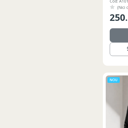
Cod: A10
(Nici 
250
NOU