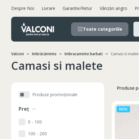
Despre Noi
Livrare
Garantie/Retur
Vânzări angro
Pr
Toate categoriile
Valconi
Imbrăcăminte
Imbracaminte barbati
Camasi si malet
Camasi si malete
Produse p
Produse promoționale
Preț
NOU
0 - 100
100 - 200