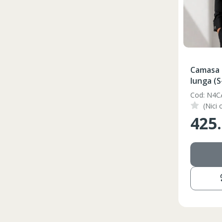
Camasa 
lunga (S
Cod: N4C
(Nici 
425