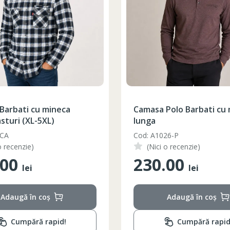
Barbati cu mineca
Camasa Polo Barbati cu
sturi (XL-5XL)
lunga
-CA
Cod: A1026-P
o recenzie)
(Nici o recenzie)
.00
230.00
lei
lei
Adaugă în coș
Adaugă în coș
Cumpără rapid!
Cumpără rapid