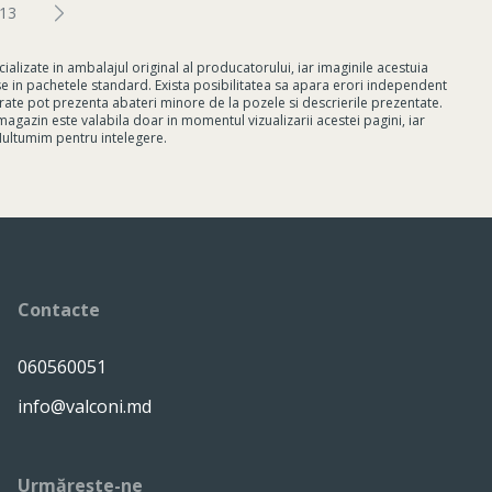
13
lizate in ambalajul original al producatorului, iar imaginile acestuia
use in pachetele standard. Exista posibilitatea sa apara erori independent
rate pot prezenta abateri minore de la pozele si descrierile prezentate.
magazin este valabila doar in momentul vizualizarii acestei pagini, iar
 Multumim pentru intelegere.
Contacte
060560051
info@valconi.md
Urmărește-ne