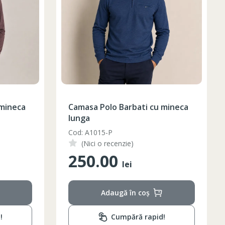
 mineca
Camasa Polo Barbati cu mineca
lunga
Cod: A1015-P
(Nici o recenzie)
250.00
lei
Adaugă în coș
!
Cumpără rapid!