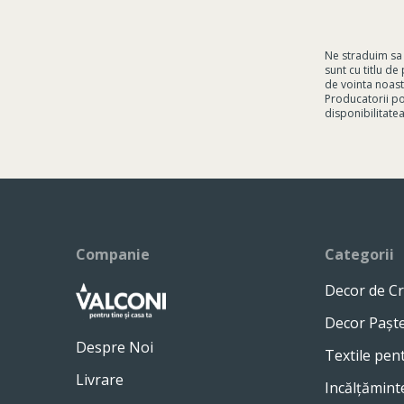
Ne straduim sa 
sunt cu titlu d
de vointa noast
Producatorii pot
disponibilitatea
Companie
Categorii
Decor de Cr
Decor Pașt
Despre Noi
Textile pen
Livrare
Incălțămint